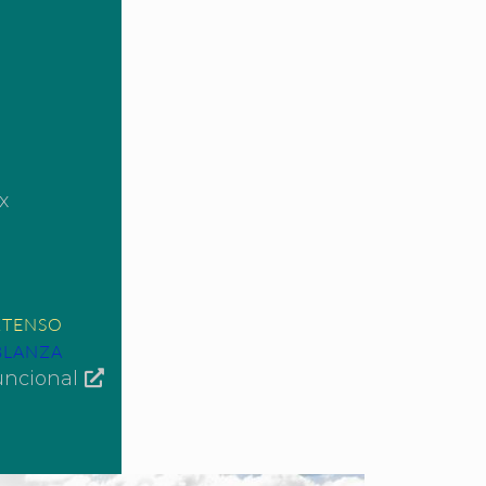
x
XTENSO
BLANZA
uncional