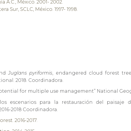
a A.C., México. 2001- 2002.
ra Sur, SCLC, México. 1997- 1998.
nd
Juglans pyriformis
, endangered cloud forest tre
onal. 2018. Coordinadora.
 potential for multiple use management
” National Geo
y los escenarios para la restauración del paisa
 2016-2018 Coordinadora.
est. 2016-2017.