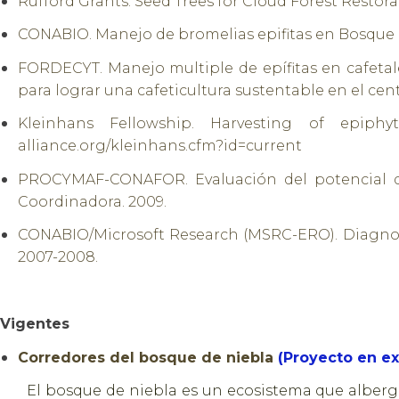
Rufford Grants. Seed Trees for Cloud Forest Restorat
CONABIO. Manejo de bromelias epifitas en Bosque M
FORDECYT. Manejo multiple de epífitas en cafetal
para lograr una cafeticultura sustentable en el cent
Kleinhans Fellowship. Harvesting of epiphyt
alliance.org/kleinhans.cfm?id=current
PROCYMAF-CONAFOR. Evaluación del potencial de
Coordinadora. 2009.
CONABIO/Microsoft Research (MSRC-ERO). Diagnosti
2007-2008.
Vigentes
Corredores del bosque de niebla
(Proyecto en e
El bosque de niebla es un ecosistema que alberga 