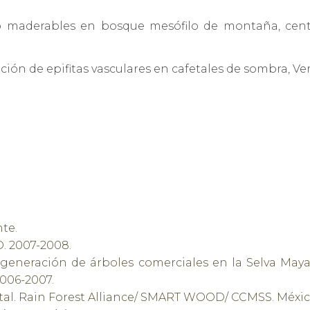
o maderables en bosque mesófilo de montaña, centro
ción de epifitas vasculares en cafetales de sombra, Ver
nte.
. 2007-2008.
generación de árboles comerciales en la Selva Maya
2006-2007.
stal. Rain Forest Alliance/ SMART WOOD/ CCMSS. México.