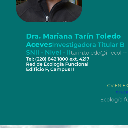
Dra. Mariana Tarín Toledo
Aceves
Investigadora Titular B
SNII - Nivel - II
tarin.toledo@inecol.m
Tel: (228) 842 1800 ext. 4217
Red de Ecología Funcional
Edificio F, Campus II
CV EN E
SEM
Ecología f