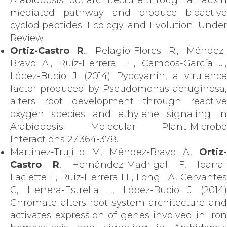
Arabidopsis root architecture through an auxin
mediated pathway and produce bioactive
cyclodipeptides. Ecology and Evolution. Under
Review.
Ortiz-Castro R
., Pelagio-Flores R., Méndez-
Bravo A., Ruíz-Herrera LF., Campos-García J.,
López-Bucio J. (2014) Pyocyanin, a virulence
factor produced by Pseudomonas aeruginosa,
alters root development through reactive
oxygen species and ethylene signaling in
Arabidopsis. Molecular Plant-Microbe
Interactions 27:364-378.
Martínez-Trujillo M, Méndez-Bravo A,
Ortiz-
Castro R
, Hernández-Madrigal F, Ibarra-
Laclette E, Ruiz-Herrera LF, Long TA, Cervantes
C, Herrera-Estrella L, López-Bucio J (2014)
Chromate alters root system architecture and
activates expression of genes involved in iron