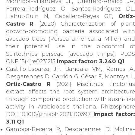
Monribot-Villanueva JL, Guerrero-Analco JA,
Ferrera-Rodríguez O, Santos-Rodríguez DL,
Liahut-Guin N, Caballero-Reyes GE,
Ortiz-
Castro R
. (2020) Characterization of plan
growth-promoting bacteria associated with
avocado trees (Persea americana Miller) and
their potential use in the biocontrol of
Scirtothrips perseae (avocado thrips). PLOS
ONE 15(4):e0231215
Impact factor: 3.240 Q1
Castillo-Esparza JF, Bandala VM, Ramos A,
Desgarennes D, Carrión G, César E, Montoya L,
Ortiz-Castro R
(2021) Pisolithus tinctorius
extract affects the root system architecture
through compound production with auxin-like
activity in Arabidopsis thaliana. Rhizosphere
DOI: 10.1016/j.rhisph.2021.100397.
Impact factor
3.11 Q1
Gamboa-Becerra R, Desgarennes D, Molina-