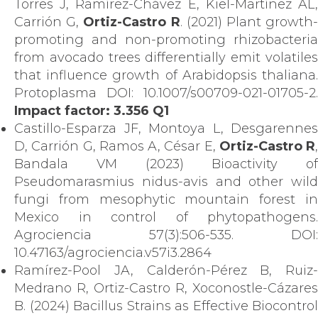
Torres J, Ramírez-Chávez E, Kiel-Martínez AL,
Carrión G,
Ortiz-Castro R
. (2021) Plant growth
promoting and non-promoting rhizobacteria
from avocado trees differentially emit volatiles
that influence growth of Arabidopsis thaliana.
Protoplasma DOI: 10.1007/s00709-021-01705-2.
Impact factor: 3.356 Q1
Castillo-Esparza JF, Montoya L, Desgarennes
D, Carrión G, Ramos A, César E,
Ortiz-Castro R
,
Bandala VM (2023) Bioactivity of
Pseudomarasmius nidus-avis and other wild
fungi from mesophytic mountain forest in
Mexico in control of phytopathogens.
Agrociencia 57(3):506-535. DOI:
10.47163/agrociencia.v57i3.2864
Ramírez-Pool JA, Calderón-Pérez B, Ruiz-
Medrano R, Ortiz-Castro R, Xoconostle-Cázares
B. (2024) Bacillus Strains as Effective Biocontrol