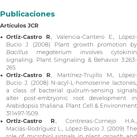
Publicaciones
Artículos JCR
Ortiz-Castro R
., Valencia-Cantero E., López-
Bucio J. (2008) Plant growth promotion by
Bacillus megaterium
involves cytokini
signaling. Plant Singnaling & Behavior 3:263-
265.
Ortiz-Castro R
., Martínez-Trujillo M., López-
Bucio J. (2008) N-acyl-L-homoserine lactones,
a class of bacterial quórum-sensing signals
alter post-embryonic root development in
Arabidopsis thaliana. Plant Cell & Environment
31:1497-1509.
Ortiz-Castro R
., Contreras-Cornejo H.A.
Macías-Rodríguez L., López-Bucio J. (2009) The
role of microbiol signals in plant growth and