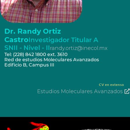
Dr. Randy Ortiz
Castro
Investigador Titular A
SNII - Nivel - II
randy.ortiz@inecol.mx
Tel: (228) 842 1800 ext. 3610
Red de estudios Moleculares Avanzados
Edificio B, Campus III
CV en extenso
Estudios Moleculares Avanzados