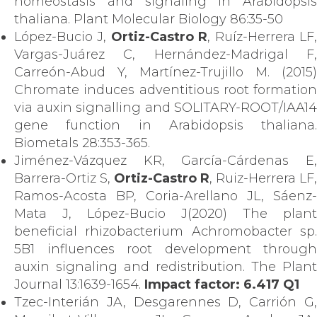
homeostasis and signaling in Arabidopsis
thaliana. Plant Molecular Biology 86:35-50
López-Bucio J,
Ortiz-Castro R
, Ruíz-Herrera LF
Vargas-Juárez C, Hernández-Madrigal F,
Carreón-Abud Y, Martínez-Trujillo M. (2015)
Chromate induces adventitious root formation
via auxin signalling and SOLITARY-ROOT/IAA14
gene function in Arabidopsis thaliana.
Biometals 28:353-365.
Jiménez-Vázquez KR, García-Cárdenas E,
Barrera-Ortiz S,
Ortiz-Castro R
, Ruiz-Herrera LF,
Ramos-Acosta BP, Coria-Arellano JL, Sáenz-
Mata J, López-Bucio J(2020) The plant
beneficial rhizobacterium Achromobacter sp.
5B1 influences root development through
auxin signaling and redistribution. The Plant
Journal 13:1639-1654.
Impact factor: 6.417 Q1
Tzec-Interián JA, Desgarennes D, Carrión G,