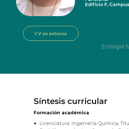
Edificio F, Campus 
CV en extenso
Ecología 
Síntesis curricular
Formación académica
Licenciatura: Ingeniería Química, Tít