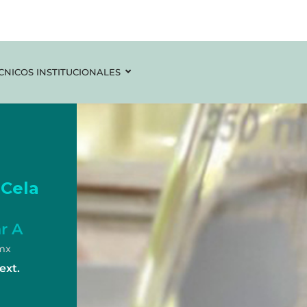
CNICOS INSTITUCIONALES
 Cela
r A
.mx
ext.