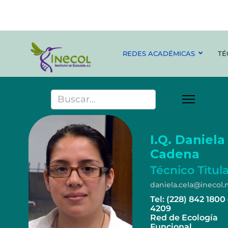
REDES ACADÉMICAS
TÉ
I.Q. Daniela
Cadena
Técnico Titula
daniela.cela@inecol
Tel: (228) 842 1800 
4209
Red de Ecología
Funcional