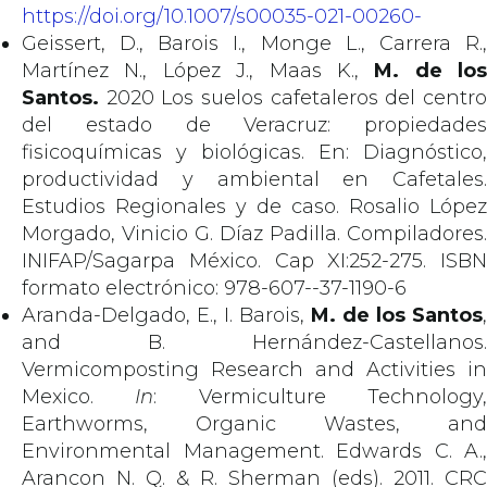
https://doi.org/10.1007/s00035-021-00260-
Geissert, D., Barois I., Monge L., Carrera R.,
Martínez N., López J., Maas K.,
M. de los
Santos.
2020 Los suelos cafetaleros del centro
del estado de Veracruz: propiedades
fisicoquímicas y biológicas. En: Diagnóstico,
productividad y ambiental en Cafetales.
Estudios Regionales y de caso. Rosalio López
Morgado, Vinicio G. Díaz Padilla. Compiladores.
INIFAP/Sagarpa México. Cap XI:252-275. ISBN
formato electrónico: 978-607--37-1190-6
Aranda-Delgado, E., I. Barois,
M. de los Santos
,
and B. Hernández-Castellanos.
Vermicomposting Research and Activities in
Mexico.
In
: Vermiculture Technology
Earthworms, Organic Wastes, and
Environmental Management. Edwards C. A.,
Arancon N. Q. & R. Sherman (eds). 2011. CRC