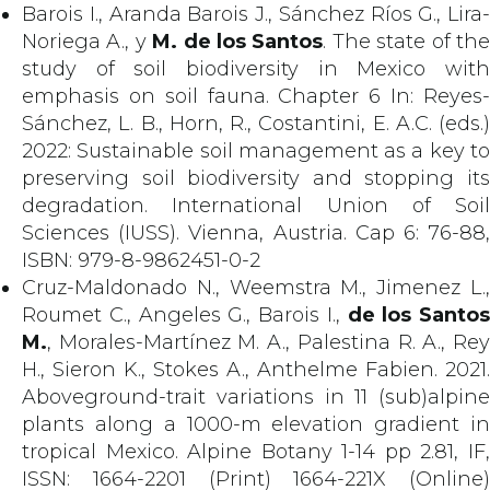
Barois I., Aranda Barois J., Sánchez Ríos G., Lira-
Noriega A., y
M. de los Santos
. The state of th
study of soil biodiversity in Mexico with
emphasis on soil fauna. Chapter 6 In: Reyes-
Sánchez, L. B., Horn, R., Costantini, E. A.C. (eds.)
2022: Sustainable soil management as a key to
preserving soil biodiversity and stopping its
degradation. International Union of Soil
Sciences (IUSS). Vienna, Austria. Cap 6: 76-88,
ISBN: 979-8-9862451-0-2
Cruz-Maldonado N., Weemstra M., Jimenez L.,
Roumet C., Angeles G., Barois I.,
de los Santos
M.
, Morales-Martínez M. A., Palestina R. A., Rey
H., Sieron K., Stokes A., Anthelme Fabien. 2021.
Aboveground-trait variations in 11 (sub)alpine
plants along a 1000-m elevation gradient in
tropical Mexico. Alpine Botany 1-14 pp 2.81, IF,
ISSN: 1664-2201 (Print) 1664-221X (Online)