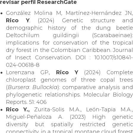
revisar perfil ResearchGate
González Molina M, Martínez-Hernández JN,
Rico Y
. (2024) Genetic structure an
demographic history of the dung beetle
Deltochilum guildingii (Scarabaeinae):
implications for conservation of the tropical
dry forest in the Colombian Caribbean. Journal
of Insect Conservation. DOI : 10.1007/s10841-
024-00618-8
Lorenzana GP.,
Rico Y
(2024) Complete
chloroplast genomes of three copal trees
(
Bursera
:
Bullockia
): comparative analysis and
phylogenetic relationships. Molecular Biology
Reports. 51: 406
Rico Y.,
Zurita-Solis M.A., León-Tapia M.A.
Miguel-Peñaloza A. (2023) High genetic
diversity but spatially restricted genetic
connectivity in a tropical montane cloud forest