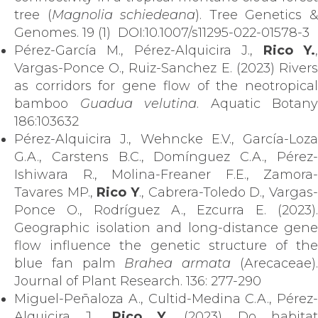
tree (
Magnolia schiedeana
). Tree Genetics 
Genomes. 19 (1) DOI:10.1007/s11295-022-01578-3
Pérez-García M., Pérez-Alquicira J.,
Rico Y.
Vargas-Ponce O., Ruiz-Sanchez E. (2023) Rivers
as corridors for gene flow of the neotropical
bamboo
Guadua velutina
. Aquatic Botany
186:103632
Pérez-Alquicira J., Wehncke E.V., García-Loza
G.A., Carstens B.C., Domínguez C.A., Pérez-
Ishiwara R., Molina-Freaner F.E., Zamora-
Tavares MP.,
Rico Y
., Cabrera-Toledo D., Vargas
Ponce O., Rodríguez A., Ezcurra E. (2023).
Geographic isolation and long-distance gene
flow influence the genetic structure of the
blue fan palm
Brahea armata
(Arecaceae)
Journal of Plant Research. 136: 277-290
Miguel-Peñaloza A., Cultid-Medina C.A., Pérez-
Alquicira J.,
Rico Y.
(2023) Do habita