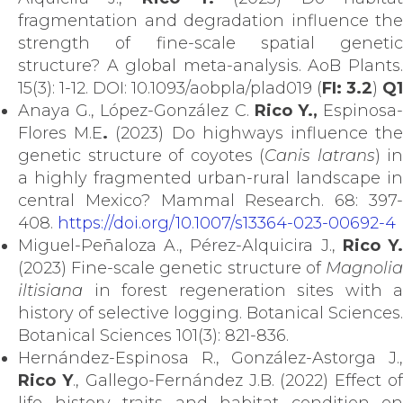
fragmentation and degradation influence the
strength of fine-scale spatial genetic
structure? A global meta-analysis. AoB Plants.
15(3): 1-12. DOI: 10.1093/aobpla/plad019 (
FI: 3.2
)
Q1
Anaya G., López-González C.
Rico Y.,
Espinosa
Flores M.E
.
(2023) Do highways influence th
genetic structure of coyotes (
Canis latrans
) in
a highly fragmented urban-rural landscape in
central Mexico? Mammal Research. 68: 397-
408.
https://doi.org/10.1007/s13364-023-00692-4
Miguel-Peñaloza A., Pérez-Alquicira J.,
Rico Y
(2023) Fine-scale genetic structure of
Magnolia
iltisiana
in forest regeneration sites with a
history of selective logging. Botanical Sciences.
Botanical Sciences 101(3): 821-836.
Hernández-Espinosa R., González-Astorga J.,
Rico Y
., Gallego-Fernández J.B. (2022) Effect o