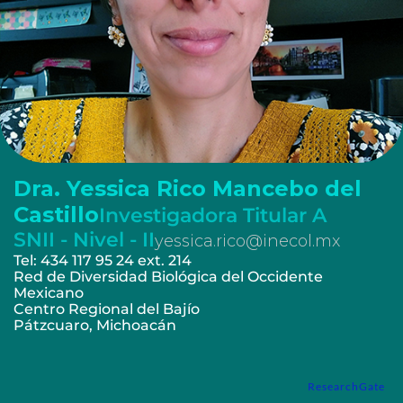
Dra. Yessica Rico Mancebo del
Castillo
Investigadora Titular A
SNII - Nivel - II
yessica.rico@inecol.mx
Tel: 434 117 95 24 ext. 214
Red de Diversidad Biológica del Occidente
Mexicano
Centro Regional del Bajío
Pátzcuaro, Michoacán
ResearchGate