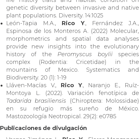
life history traits and habitat condition on
genetic diversity between invasive and native
plant populations. Diversity. 14:1025
León-Tapia M.A.,
Rico Y
., Fernández J.A.
Espinosa de los Monteros A. (2022) Molecular,
morphometrics and spatial data analyses
provide new insights into the evolutionary
history of the
Peromyscus boylii
specie
complex (Rodentia: Cricetidae) in the
mountains of Mexico. Systematics and
Biodiversity. 20 (1): 1-19
Lláven-Macías V.,
Rico Y
., Naranjo E., Ruíz
Montoya L. (2022). Variación fenotípica de
Tadarida brasiliensis
(Chiroptera: Molossidae
en su refugio más sureño de México.
Mastozoología Neotropical. 29(2): e0785
Publicaciones de divulgación