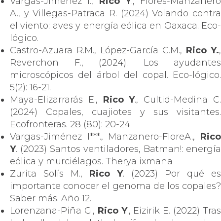
Vargas-Jiménez I.,
Rico Y
., Flores-Manzanero
A., y Villegas-Patraca R. (2024) Volando contra
el viento: aves y energía eólica en Oaxaca. Eco-
lógico.
Castro-Azuara R.M., López-García C.M.,
Rico Y.
,
Reverchon F., (2024). Los ayudantes
microscópicos del árbol del copal. Eco-lógico.
5(2): 16-21.
Maya-Elizarrarás E.,
Rico Y
., Cultid-Medina C
(2024) Copales, cuajiotes y sus visitantes.
Ecofronteras. 28 (80): 20-24
Vargas-Jiménez I***., Manzanero-FloreA.,
Rico
Y
. (2023) Santos ventiladores, Batman!: energía
eólica y murciélagos. Therya ixmana
Zurita Solís M.,
Rico Y
. (2023) Por qué es
importante conocer el genoma de los copales?
Saber más. Año 12.
Lorenzana-Piña G.,
Rico Y
., Eizirik E. (2022) Tra