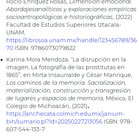
Rocío Enríquez Rosas,
Dimensión emocional.
Abordajesanalíticos y exploraciones empíricas
socioantropológicas e historiográficas
, (2022)
Facultad de Estudios Superiores Iztacala-
UNAM,
https://librosoa.unam.mx/handle/123456789/36
70
ISBN: 9786073079822
Karina Mora Mendoza, “La disrupción en la
imagen. La fotografía de las prostitutas en
1865”, en Mirta Insaurralde y César Manrique,
Los caminos de la memoria. Sacralización,
materialización, construcción y transgresión
de lugares y espacios de memoria
, México, El
Colegio de Michoacán, (2021)
.
https://anchecata.colmich.edu.mx/janium-
bin/sumario.pl?Id=20250227213056
ISBN: 978-
607-544-133-7