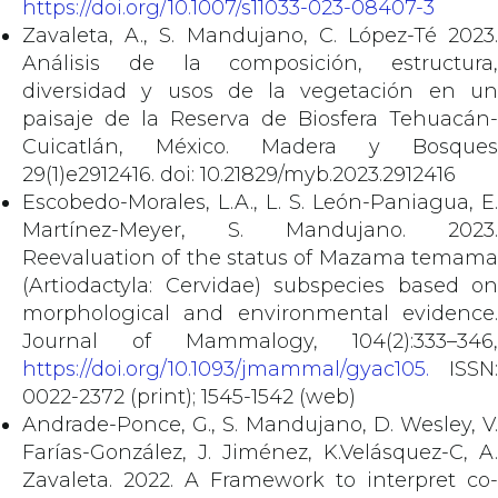
https://doi.org/10.1007/s11033-023-08407-3
Zavaleta, A., S. Mandujano, C. López-Té 2023.
Análisis de la composición, estructura,
diversidad y usos de la vegetación en un
paisaje de la Reserva de Biosfera Tehuacán-
Cuicatlán, México. Madera y Bosques
29(1)e2912416. doi: 10.21829/myb.2023.2912416
Escobedo-Morales, L.A., L. S. León-Paniagua, E.
Martínez-Meyer, S. Mandujano. 2023.
Reevaluation of the status of Mazama temama
(Artiodactyla: Cervidae) subspecies based on
morphological and environmental evidence.
Journal of Mammalogy, 104(2):333–346,
https://doi.org/10.1093/jmammal/gyac105.
ISSN:
0022-2372 (print); 1545-1542 (web)
Andrade-Ponce, G., S. Mandujano, D. Wesley, V.
Farías-González, J. Jiménez, K.Velásquez-C, A.
Zavaleta. 2022. A Framework to interpret co-