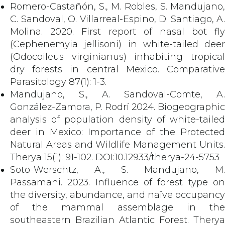
Romero-Castañón, S., M. Robles, S. Mandujano,
C. Sandoval, O. Villarreal-Espino, D. Santiago, A.
Molina. 2020. First report of nasal bot fly
(Cephenemyia jellisoni) in white-tailed deer
(Odocoileus virginianus) inhabiting tropical
dry forests in central Mexico. Comparative
Parasitology 87(1): 1-3.
Mandujano, S., A. Sandoval-Comte, A.
González-Zamora, P. Rodrí 2024. Biogeographic
analysis of population density of white-tailed
deer in Mexico: Importance of the Protected
Natural Areas and Wildlife Management Units.
Therya 15(1): 91-102. DOI:10.12933/therya-24-5753
Soto-Werschtz, A., S. Mandujano, M.
Passamani. 2023. Influence of forest type on
the diversity, abundance, and naïve occupancy
of the mammal assemblage in the
southeastern Brazilian Atlantic Forest. Therya