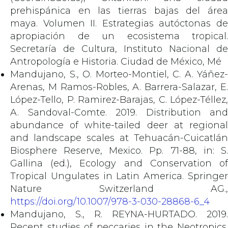
prehispánica en las tierras bajas del área
maya. Volumen II. Estrategias autóctonas de
apropiación de un ecosistema tropical.
Secretaría de Cultura, Instituto Nacional de
Antropología e Historia. Ciudad de México, Mé
Mandujano, S., O. Morteo-Montiel, C. A. Yáñez-
Arenas, M Ramos-Robles, A. Barrera-Salazar, E.
López-Tello, P. Ramirez-Barajas, C. López-Téllez,
A. Sandoval-Comte. 2019. Distribution and
abundance of white-tailed deer at regional
and landscape scales at Tehuacán-Cuicatlán
Biosphere Reserve, Mexico. Pp. 71-88, in: S.
Gallina (ed.), Ecology and Conservation of
Tropical Ungulates in Latin America. Springer
Nature Switzerland AG.,
https://doi.org/10.1007/978-3-030-28868-6_4
Mandujano, S., R. REYNA-HURTADO. 2019.
Recent studies of peccaries in the Neotropics.