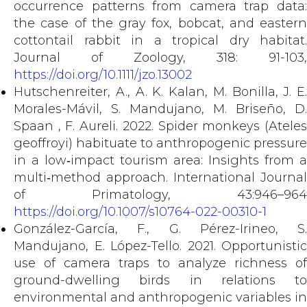
occurrence patterns from camera trap data:
the case of the gray fox, bobcat, and eastern
cottontail rabbit in a tropical dry habitat.
Journal of Zoology, 318: 91-103,
https://doi.org/10.1111/jzo.13002
Hutschenreiter, A., A. K. Kalan, M. Bonilla, J. E.
Morales-Mávil, S. Mandujano, M. Briseño, D.
Spaan , F. Aureli. 2022. Spider monkeys (Ateles
geoffroyi) habituate to anthropogenic pressure
in a low‐impact tourism area: Insights from a
multi‐method approach. International Journal
of Primatology, 43:946–964
https://doi.org/10.1007/s10764-022-00310-1
González-García, F., G. Pérez-Irineo, S.
Mandujano, E. López-Tello. 2021. Opportunistic
use of camera traps to analyze richness of
ground-dwelling birds in relations to
environmental and anthropogenic variables in