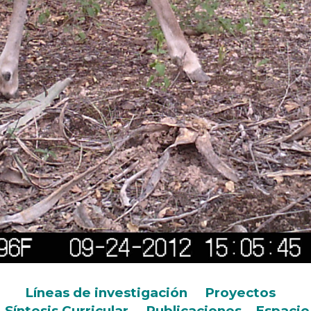
Líneas de investigación
Proyectos
Síntesis Curricular
Publicaciones
Espacio