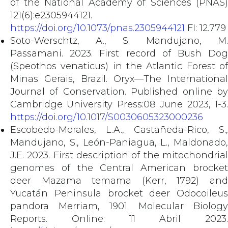
of the National Academy of Sciences (PNAS)
121(6):e2305944121.
https://doi.org/10.1073/pnas.2305944121
FI: 12.779
Soto-Werschtz, A., S. Mandujano, M.
Passamani. 2023. First record of Bush Dog
(Speothos venaticus) in the Atlantic Forest of
Minas Gerais, Brazil. Oryx—The International
Journal of Conservation. Published online by
Cambridge University Press:08 June 2023, 1-3.
https://doi.org/10.1017/S0030605323000236
Escobedo-Morales, L.A., Castañeda-Rico, S.,
Mandujano, S., León-Paniagua, L., Maldonado,
J.E. 2023. First description of the mitochondrial
genomes of the Central American brocket
deer Mazama temama (Kerr, 1792) and
Yucatán Peninsula brocket deer Odocoileus
pandora Merriam, 1901. Molecular Biology
Reports. Online: 11 Abril 2023.