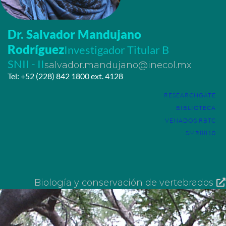
Dr. Salvador Mandujano
Rodríguez
Investigador Titular B
SNII - II
salvador.mandujano@inecol.mx
Tel: +52 (228) 842 1800 ext. 4128
RESEARCHGATE
BIBLIOTECA
VENADOS RBTC
SMR8810
Biología y conservación de vertebrados