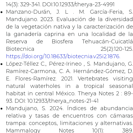
14(3): 329-341. DOI:10.12933/therya-23-4991
Manzano-Durán, J. L . M. García-Feria, S.
Mandujano. 2023. Evaluación de la diversidad
de la vegetación nativa y la caracterización de
la ganadería caprina en una localidad de la
Reserva de Biosfera Tehuacán-Cuicatlá
Biotecnica 25(2):120-125.
https://doi.org/10.18633/biotecnia.v25i2.1876.
López-Téllez C., Pérez-Irineo , S. Mandujano, G.
Ramírez-Carmona, C. A. Hernández-Gómez, D.
E. Flores-Ramírez. 2021. Vertebrates visiting
natural waterholes in a tropical seasonal
habitat in central México. Therya Notes 2 : 89-
93. DOI: 10.12933/therya_notes-21-41
Mandujano, S. 2024. Índices de abundancia
relativa y tasas de encuentros con cámaras
trampa: conceptos, limitaciones y alternativas.
Mammalogy Notes 10(1): 389.