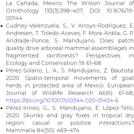
La Cañada, Mexico. The Wilson Journal of
Ornithology 133(3):398–407, DOI: 10.1676/19-
00144
Cudney-Valenzuela, S., V. Arroyo-Rodríguez, E.
Andresen, T. Toledo-Aceves, F. Mora-Ardila, G. P.
Andrade-Ponce, S. Mandujano. Does patch
quality drive arboreal mammal assemblages in
fragmented rainforests? Perspectives in
Ecology and Conservation 19: 61–68.
Pérez-Solano, L. A., S. Mandujano, Z. Bautista.
2020. Spatio-temporal movements of goat
herds in protected area of Mexico. European
Journal of Wildlife Research 66(6): 61-68,
https://doi.org/10.1007/s10344-020-01434-6
Pérez-Irineo, G., S. Mandujano, E. López-Tello.
2020. Skunks and gray foxes in tropical dry
region: casual or positive interactions?
Mammalia 84(50): 469–474.