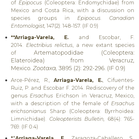
of
Epipocus
(Coleoptera: Endomychidae) from
Mexico and Costa Rica, with a discussion on
species groups in
Epipocus
.
Canadian
Entomologist,
147(2): 148-157. (IF 0.9)
**Arriaga-Varela, E.
and Escobar, F.
2014.
Electribius relictus
, a new extant species
Artematopodidae (Coleoptera:
of
Elateroidea) from Veracruz,
Mexico.
Zootaxa,
3895 (2): 292-296. (IF 0.9)
Arce-Pérez, R.,
Arriaga-Varela, E.
, Cifuentes-
Ruiz, P. and Escobar F. 2014.
Rediscovery of the
genus
Ersachus
Erichson in Veracruz, Mexico,
with a description of the female of
Ersachus
erichsonianus
Sharp (Coleoptera: Byrrhoidea:
Limnichidae).
Coleopterists Bulletin,
68(4): 765-
769. (IF 0.4)
*
*
Arriaga-Varela, E.
, Zaragoza-Caballero, S.,