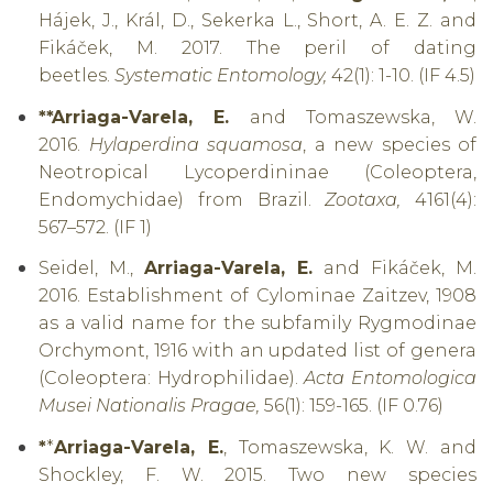
Hájek, J., Král, D., Sekerka L., Short, A. E. Z. and
Fikáček, M. 2017. The peril of dating
beetles.
Systematic Entomology,
42(1): 1-10. (IF 4.5)
**Arriaga-Varela, E.
and Tomaszewska, W.
2016.
Hylaperdina squamosa
, a new species of
Neotropical Lycoperdininae (Coleoptera,
Endomychidae) from Brazil.
Zootaxa,
4161(4):
567–572. (IF 1)
Seidel, M.,
Arriaga-Varela, E.
and Fikáček, M.
2016. Establishment of Cylominae Zaitzev, 1908
as a valid name for the subfamily Rygmodinae
Orchymont, 1916 with an updated list of genera
(Coleoptera: Hydrophilidae).
Acta Entomologica
Musei Nationalis Pragae,
56(1): 159-165. (IF 0.76)
*
*
Arriaga-Varela, E.
, Tomaszewska, K. W. and
Shockley, F. W. 2015. Two new species