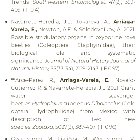
Trends.
Southwestern Entomologist,
47(2), 399-
409. (IF 0.4)
Navarrete-Heredia, J.L., Tokareva, A.,
Arriaga-
Varela, E.,
Newton, A.F. & Solodovnikov, A. 2021.
Possible stridulatory organs in oxyporine rove
beetles (Coleoptera: Staphyinidae), their
biological role and systematic
significance.
Journal of Natural History Journal of
Natural History,
55(33-34), 2129-2143. (IF 0.97)
**
Arce-Pérez, R.,
Arriaga-Varela, E.
, Novelo-
Gutierrez, R. & Navarrete-Heredia, J.L. 2021.
Giant
water scavenger
beetles
Hydrophilus
subgenus
Dibolocelus
(Cole
optera: Hydrophilidae) from Mexico with
description of two new
species.
Zootaxa,
5027(3), 387-407. (IF 0.96)
Qvarnstrom, M., Fikáček, M., Wernstrom, J.V.,