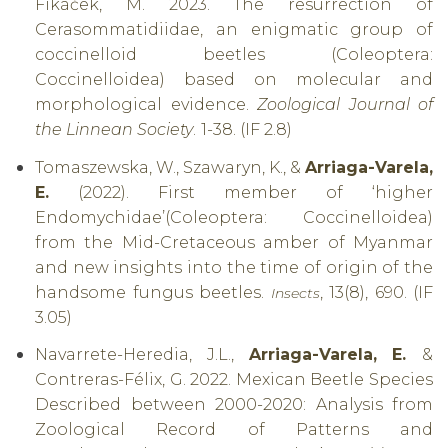
Fikáček, M. 2023. The resurrection of
Cerasommatidiidae, an enigmatic group of
coccinelloid beetles (Coleoptera:
Coccinelloidea) based on molecular and
morphological evidence.
Zoological Journal of
the Linnean Society
.
1-38. (IF 2.8)
Tomaszewska, W., Szawaryn, K., &
Arriaga-Varela,
E.
(2022). First member of ‘higher
Endomychidae’(Coleoptera: Coccinelloidea)
from the Mid-Cretaceous amber of Myanmar
and new insights into the time of origin of the
handsome fungus beetles.
, 13(8), 690. (IF
Insects
3.05)
Navarrete-Heredia, J.L.,
Arriaga-Varela, E.
&
Contreras-Félix, G. 2022.
Mexican Beetle Species
Described between 2000-2020: Analysis from
Zoological Record of Patterns and