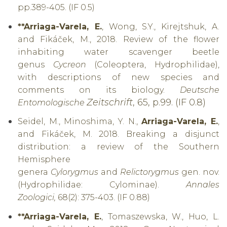
pp.389-405. (IF 0.5)
**Arriaga-Varela, E.
, Wong, S.Y., Kirejtshuk, A.
and Fikáček, M., 2018. Review of the flower
inhabiting water scavenger beetle
genus
Cycreon
(Coleoptera, Hydrophilidae),
with descriptions of new species and
comments on its biology.
Deutsche
Zeitschrift
, 65, p.99. (IF 0.8)
Entomologische
Seidel, M., Minoshima, Y. N.,
Arriaga-Varela, E.
,
and Fikáček, M. 2018. Breaking a disjunct
distribution: a review of the Southern
Hemisphere
genera
Cylorygmus
and
Relictorygmus
gen. nov.
(Hydrophilidae: Cylominae).
Annales
Zoologici,
68(2): 375-403. (IF 0.88)
**Arriaga-Varela, E.
, Tomaszewska, W., Huo, L.