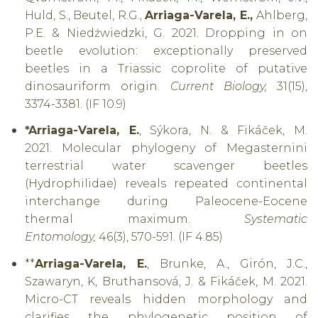
Huld, S., Beutel, R.G.,
Arriaga-Varela, E.,
Ahlberg,
P.E. & Niedźwiedzki, G. 2021. Dropping in on
beetle evolution: exceptionally preserved
beetles in a Triassic coprolite of putative
dinosauriform origin.
Current Biology,
31(15),
3374-3381. (IF 10.9)
*Arriaga-Varela, E.
, Sýkora, N. & Fikáček, M.
2021.
Molecular phylogeny of Megasternini
terrestrial water scavenger beetles
(Hydrophilidae) reveals repeated continental
interchange during Paleocene-Eocene
thermal maximum.
Systematic
Entomology,
46(3), 570-591. (IF 4.85)
**
Arriaga-Varela, E.
, Brunke, A., Girón, J.C.,
Szawaryn, K, Bruthansová, J. & Fikáček, M. 2021.
Micro-CT reveals hidden morphology and
clarifies the phylogenetic position of