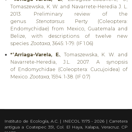
Tomaszewska, K. W. and Navarrete-Heredia J. L.
2013.
Preliminary review of the
genus
Stenotarsus
Perty (Coleoptera:
Endomychidae) from Mexico, Guatemala and
Belize, with descriptions of twelve new
species.
Zootaxa,
3645: 1-79. (IF 1.06)
*
*
Arriaga-Varela, E.
, Tomaszewska, K. W. and
Navarrete-Heredia, J.L. 2007. A synopsis
of
Endomychidae (Coleoptera: Cucujoidea) of
Mexico.
Zootaxa,
1594: 1-38. (IF 0.7)
Instituto de Ecología, A.C. | INECOL 1975 - 2026 | Carretera
antigua a Coatepec 351, Col. El Haya, Xalapa, Veracruz. CP