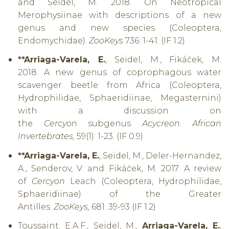
and Seidel, M. 2018. On Neotropical
Merophysiinae with descriptions of a new
genus and new species (Coleoptera,
Endomychidae).
ZooKeys
736: 1-41. (IF 1.2)
**Arriaga-Varela, E.
, Seidel, M., Fikáček, M.
2018.
A new genus of coprophagous water
scavenger beetle from Africa (Coleoptera,
Hydrophilidae, Sphaeridiinae, Megasternini)
with a discussion on
the
Cercyon
subgenus
Acycreon
.
African
Invertebrates,
59(1): 1-23. (IF 0.9)
**Arriaga-Varela, E.
, Seidel, M., Deler-Hernandez,
A., Senderov, V. and Fikáček, M. 2017. A review
of
Cercyon
Leach (Coleoptera, Hydrophilidae,
Sphaeridiinae) of the Greater
Antilles.
ZooKeys,
681: 39-93 (IF 1.2)
Toussaint. E.A.F., Seidel, M.,
Arriaga-Varela, E.
,