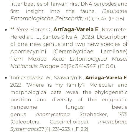
litter beetles of Taiwan: first DNA barcodes and
Deutsche
first insight into the fauna.
Entomologische Zeitschrift
, 71(1), 17-47. (IF 0.8).
Arriaga-Varela E
**
Pérez-Flores O.,
., Navarrete-
Description
Heredia J. L., Santos-Silva A. (2023).
of one new genus and two new species of
Apomecynini (Cerambycidae: Lamiinae)
from Mexico.
Acta Entomologica Musei
Nationalis Pragae
63(2): 341
–347. (IF 0.6).
Tomaszewska W., Szawaryn
K.,
Arriaga-Varela E
.
2023.
‘Where is my family?’ Molecular and
morphological data reveal the phylogenetic
position and diversity of the enigmatic
handsome fungus beetle
genus
Anamycetaea
Strohecker, 1975
(Coleoptera, Coccinelloidea).
Invertebrate
Systematics
37
(4): 231–253. (I.F. 2.2)