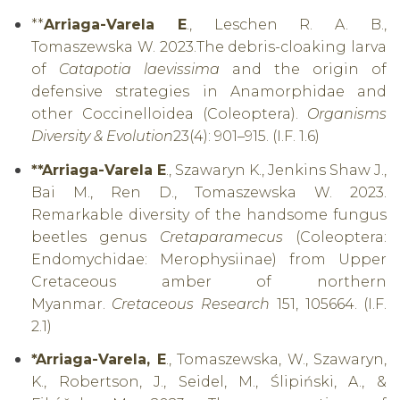
**
Arriaga-Varela E
., Leschen R. A. B.,
Tomaszewska W. 2023.The debris-cloaking larva
of
Catapotia laevissima
and the origin of
defensive strategies in Anamorphidae and
other Coccinelloidea (Coleoptera).
Organisms
Diversity & Evolution
23(4): 901–915. (I.F. 1.6)
**Arriaga-Varela E
., Szawaryn K., Jenkins Shaw J.,
Bai M., Ren D., Tomaszewska W. 2023.
Remarkable diversity of the handsome fungus
beetles genus
Cretaparamecus
(Coleoptera:
Endomychidae: Merophysiinae) from Upper
Cretaceous amber of northern
Myanmar.
Cretaceous Research
151, 105664. (I.F.
2.1)
*Arriaga-Varela, E
., Tomaszewska, W., Szawaryn,
K., Robertson, J., Seidel, M., Ślipiński, A., &