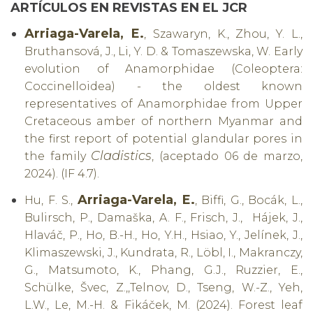
ARTÍCULOS EN REVISTAS EN EL JCR
Arriaga-Varela, E.
, Szawaryn, K., Zhou, Y. L.,
Bruthansová, J., Li, Y. D. & Tomaszewska, W. Early
evolution of Anamorphidae (Coleoptera:
Coccinelloidea) - the oldest known
representatives of Anamorphidae from Upper
Cretaceous amber of northern Myanmar and
the first report of potential glandular pores in
Cladistics
the family
, (aceptado 06 de marzo,
2024). (IF 4.7).
Arriaga-Varela, E.
Hu, F. S.,
, Biffi, G., Bocák, L.,
Bulirsch, P., Damaška, A. F., Frisch, J., Hájek, J.,
Hlaváč, P., Ho, B.-H., Ho, Y.H., Hsiao, Y., Jelínek, J.,
Klimaszewski, J., Kundrata, R., Löbl, I., Makranczy,
G., Matsumoto, K., Phang, G.J., Ruzzier, E.,
Schülke, Švec, Z.,,Telnov, D., Tseng, W.-Z., Yeh,
L.W., Le, M.-H. & Fikáček, M. (2024). Forest leaf