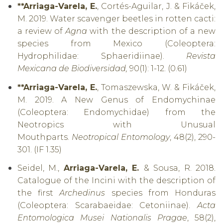
**Arriaga-Varela, E.
, Cortés-Aguilar, J. & Fikáček,
M. 2019.
Water scavenger beetles in rotten cacti:
a review of
Agna
with the description of a new
species from Mexico (Coleoptera:
Hydrophilidae: Sphaeridiinae).
Revista
Mexicana de Biodiversidad,
90(1): 1-12. (0.61)
**Arriaga-Varela, E.
, Tomaszewska, W. & Fikáček,
M. 2019.
A New Genus of Endomychinae
(Coleoptera: Endomychidae) from the
Neotropics with Unusual
Mouthparts.
Neotropical Entomology
, 48(2), 290-
301. (IF 1.35)
Seidel, M.,
Arriaga-Varela, E.
& Sousa, R. 2018.
Catalogue of the Incini with the description of
the first
Archedinus
species from Honduras
(Coleoptera: Scarabaeidae: Cetoniinae).
Acta
Entomologica Musei Nationalis Pragae
, 58(2),