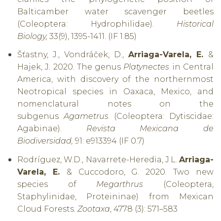
Baltic
amber water scavenger beetles
(Coleoptera: Hydrophilidae).
Historical
Biology,
33(9), 1395-1411. (IF 1.85)
Šťastny, J., Vondráček, D.,
Arriaga-Varela, E.
&
Hajek, J. 2020. The genus
Platynectes
in Central
America, with discovery of the northernmost
Neotropical species in Oaxaca, Mexico, and
nomenclatural notes on the
subgenus
Agametrus
(Coleoptera: Dytiscidae:
Agabinae).
Revista Mexicana de
Biodiversidad,
91: e913394 (IF 0.7)
Rodríguez, W.D., Navarrete-Heredia, J.L.
Arriaga-
Varela, E.
& Cuccodoro, G. 2020.
Two new
species of
Megarthrus
(Coleoptera,
Staphylinidae, Proteininae) from Mexican
Cloud Forests.
Zootaxa
, 4778 (3): 571–583