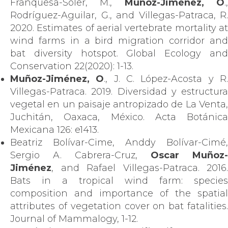
Franquesa-Soler, M.,
Muñoz-Jiménez, O
.
Rodríguez-Aguilar, G., and Villegas-Patraca, R.
2020. Estimates of aerial vertebrate mortality at
wind farms in a bird migration corridor and
bat diversity hotspot. Global Ecology and
Conservation 22(2020): 1-13.
Muñoz-Jiménez, O
., J. C. López-Acosta y R
Villegas-Patraca. 2019. Diversidad y estructura
vegetal en un paisaje antropizado de La Venta,
Juchitán, Oaxaca, México. Acta Botánica
Mexicana 126: e1413.
Beatriz Bolívar-Cime, Anddy Bolívar-Cimé,
Sergio A. Cabrera-Cruz,
Oscar Muñoz-
Jiménez
, and Rafael Villegas-Patraca. 2016.
Bats in a tropical wind farm: species
composition and importance of the spatial
attributes of vegetation cover on bat fatalities.
Journal of Mammalogy, 1-12.