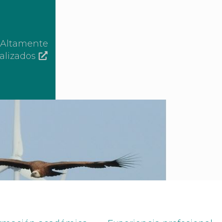
s Altamente
alizados