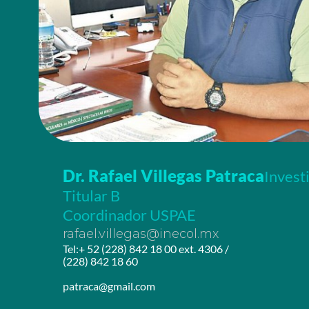
Dr. Rafael Villegas Patraca
Invest
Titular B
Coordinador USPAE
rafael.villegas@inecol.mx
Tel:+ 52 (228) 842 18 00 ext. 4306 /
(228) 842 18 60
patraca@gmail.com