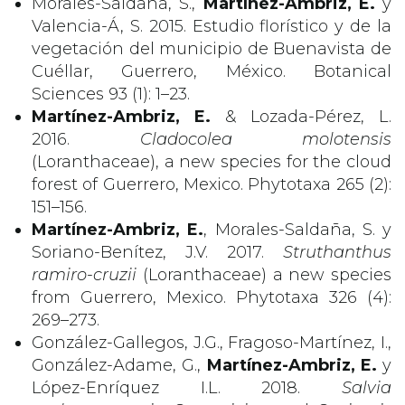
Morales-Saldaña, S.,
Martínez-Ambriz, E.
y
Valencia-Á, S. 2015. Estudio florístico y de la
vegetación del municipio de Buenavista de
Cuéllar, Guerrero, México. Botanical
Sciences 93 (1): 1–23.
Martínez-Ambriz, E.
& Lozada-Pérez, L.
2016.
Cladocolea molotensis
(Loranthaceae), a new species for the cloud
forest of Guerrero, Mexico. Phytotaxa 265 (2):
151–156.
Martínez-Ambriz, E.
, Morales-Saldaña, S. y
Soriano-Benítez, J.V. 2017.
Struthanthus
ramiro-cruzii
(Loranthaceae) a new species
from Guerrero, Mexico. Phytotaxa 326 (4):
269–273.
González-Gallegos, J.G., Fragoso-Martínez, I.,
González-Adame, G.,
Martínez-Ambriz, E.
y
López-Enríquez I.L. 2018.
Salvia