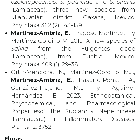
ozolotepecensis, S. patriciae
and
S. sirenis
(Lamiaceae), three new species from
Miahuatlán district, Oaxaca, Mexico.
Phytotaxa 362 (2): 143–159.
Martínez-Ambriz, E.
, Fragoso-Martínez, I. y
Martínez-Gordillo M. 2019. A new species of
Salvia
from the Fulgentes clade
(Lamiaceae), from Puebla, Mexico.
Phytotaxa 409 (1): 29–38.
Ortiz-Mendoza, N., Martínez-Gordillo M.J.,
Martínez-Ambriz, E.
, Basurto-Peña, F.A.,
González-Trujano, M.E. y Aguirre-
Hernández, E. 2023. Ethnobotanical,
Phytochemical, and Pharmacological
Propertiesof the Subfamily Nepetoideae
(Lamiaceae) in Inﬂammatory Diseases.
Plants 12, 3752.
Floras