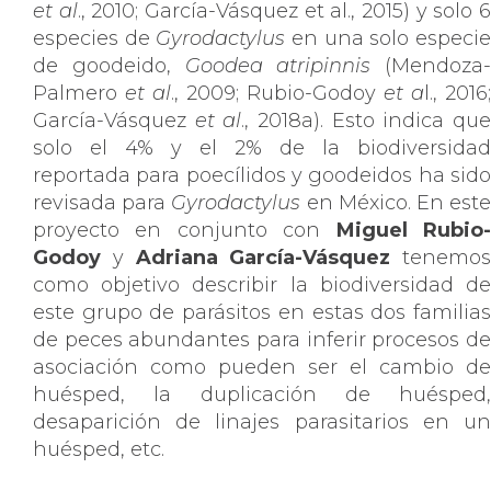
et al
., 2010; García-Vásquez et al., 2015) y solo 
especies de
Gyrodactylus
en una solo especi
de goodeido,
Goodea atripinnis
(Mendoza-
Palmero
et al
., 2009; Rubio-Godoy
et a
l., 2016;
García-Vásquez
et al
., 2018a). Esto indica qu
solo el 4% y el 2% de la biodiversidad
reportada para poecílidos y goodeidos ha sido
revisada para
Gyrodactylus
en México. En est
proyecto en conjunto con
Miguel Rubio
Godoy
y
Adriana García-Vásquez
tenemos
como objetivo describir la biodiversidad de
este grupo de parásitos en estas dos familias
de peces abundantes para inferir procesos de
asociación como pueden ser el cambio de
huésped, la duplicación de huésped,
desaparición de linajes parasitarios en un
huésped, etc.