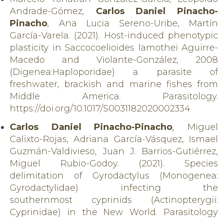
Andrade-Gómez,
Carlos Daniel Pinacho
Pinacho
, Ana Lucia Sereno-Uribe, Martín
García-Varela. (2021). Host-induced phenotypic
plasticity in Saccocoelioides lamothei Aguirre-
Macedo and Violante-González, 2008
(Digenea:Haploporidae) a parasite of
freshwater, brackish and marine fishes from
Middle America. Parasitology.
https://doi.org/10.1017/S0031182020002334
Carlos Daniel Pinacho-Pinacho
, Migue
Calixto-Rojas, Adriana García-Vásquez, Ismael
Guzmán-Valdivieso, Juan J. Barrios-Gutiérrez,
Miguel Rubio-Godoy. (2021). Species
delimitation of Gyrodactylus (Monogenea:
Gyrodactylidae) infecting the
southernmost
cyprinids (Actinopterygii:
Cyprinidae) in the New World. Parasitology