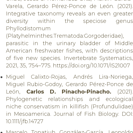
Varela, Gerardo Pérez-Ponce de León. (2021).
Integrative taxonomy reveals an even greater
diversity within the speciose genus
Phyllodistomum
(Platyhelminthes:Trematoda:Gorgoderidae),
parasitic in the urinary bladder of Middle
American freshwater fishes, with descriptions
of five new species. Invertebrate Systematics,
2021, 35, 754–775. https://doi.org/10.1071/IS21007
Miguel Calixto-Rojas, Andrés Lira-Noriega,
Miguel Rubio-Godoy, Gerardo Pérez-Ponce de
León,
Carlos D. Pinacho-Pinacho.
(2021).
Phylogenetic relationships and ecological
niche conservatism in killifish (Profundulidae)
in Mesoamerica. Journal of Fish Biology. DOI:
10.1111/jfb.14727
Marcelo Tonatiuh González-García, Leopoldo