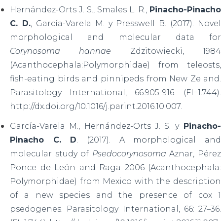
Hernández-Orts J. S., Smales L. R.,
Pinacho-Pinacho
C. D.
, García-Varela M. y Presswell B. (2017). Novel
morphological and molecular data for
Corynosoma hannae
Zdzitowiecki, 198
(Acanthocephala:Polymorphidae) from teleosts,
fish-eating birds and pinnipeds from New Zeland.
Parasitology International, 66:905-916. (FI=1.744).
http://dx.doi.org/10.1016/j.parint.2016.10.007.
García-Varela M., Hernández-Orts J. S. y
Pinacho
Pinacho C. D
. (2017). A morphological an
molecular study of
Psedocorynosoma
Aznar, Pére
Ponce de León and Raga 2006 (Acanthocephala:
Polymorphidae) from Mexico with the description
of a new species and the presence of cox 1
psedogenes. Parasitology International, 66: 27–36.