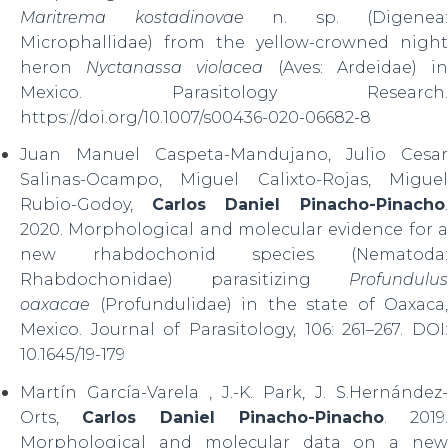
Maritrema kostadinovae
n. sp. (Digenea:
Microphallidae) from the yellow-crowned night
heron
Nyctanassa violacea
(Aves: Ardeidae) i
Mexico. Parasitology Research.
https://doi.org/10.1007/s00436-020-06682-8
Juan Manuel Caspeta-Mandujano, Julio Cesar
Salinas-Ocampo, Miguel Calixto-Rojas, Miguel
Rubio-Godoy,
Carlos Daniel Pinacho-Pinacho
2020. Morphological and molecular evidence for a
new rhabdochonid species (Nematoda:
Rhabdochonidae) parasitizing
Profundulus
oaxacae
(Profundulidae) in the state of Oaxaca,
Mexico. Journal of Parasitology, 106: 261–267. DOI:
10.1645/19-179
Martín García-Varela , J.-K. Park, J. S.Hernández-
Orts,
Carlos Daniel Pinacho-Pinacho
. 2019.
Morphological and molecular data on a new