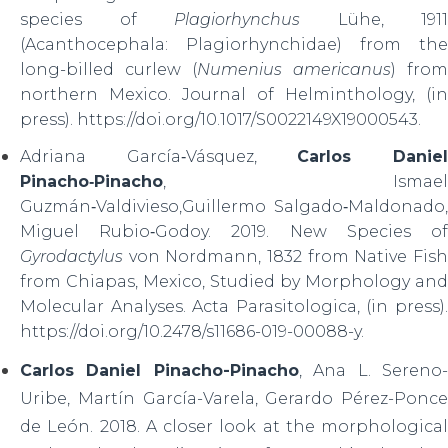
species of
Plagiorhynchus
Lühe, 1911
(Acanthocephala: Plagiorhynchidae) from the
long-billed curlew (
Numenius americanus
) from
northern Mexico. Journal of Helminthology, (in
press). https://doi.org/10.1017/S0022149X19000543.
Adriana García‑Vásquez,
Carlos Danie
Pinacho‑Pinacho
, Ismael
Guzmán‑Valdivieso,Guillermo Salgado‑Maldonado,
Miguel Rubio‑Godoy. 2019. New Species of
Gyrodactylus
von Nordmann, 1832 from Native Fish
from Chiapas, Mexico, Studied by Morphology and
Molecular Analyses. Acta Parasitologica, (in press).
https://doi.org/10.2478/s11686-019-00088-y.
Carlos Daniel Pinacho-Pinacho
, Ana L. Sereno
Uribe, Martín García-Varela, Gerardo Pérez-Ponce
de León. 2018. A closer look at the morphological