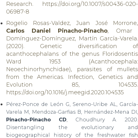
Research. https://doi.org/10.1007/s00436-020-
06987-8
Rogelio Rosas-Valdez, Juan José Morrone,
Carlos Daniel Pinacho-Pinacho
, Omar
Domínguez-Domínguez, Martín García-Varela.
(2020). Genetic diversification of
acanthocephalans of the genus Floridosentis
Ward 1953 (Acanthocephala:
Neoechinorhynchidae), parasites of mullets
from the Americas. Infection, Genetics and
Evolution 85, 104535.
https://doi.org/10.1016/j.meegid.2020.104535
Pérez-Ponce de León G, Sereno-Uribe AL, García-
Varela M, Mendoza-Garfias B, Hernández-Mena DI,
Pinacho-Pinacho CD
, Choudhury A. 2020.
Disentangling the evolutionary and
biogeographical history of the freshwater fish