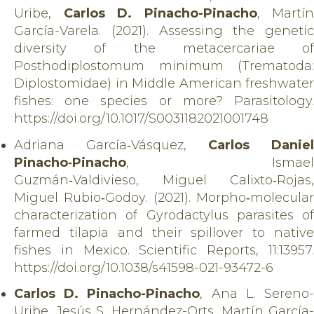
Uribe,
Carlos D. Pinacho-Pinacho
, Martín
García-Varela. (2021). Assessing the genetic
diversity of the metacercariae of
Posthodiplostomum minimum (Trematoda:
Diplostomidae) in Middle American freshwater
fishes: one species or more? Parasitology.
https://doi.org/10.1017/S0031182021001748
Adriana García‑Vásquez,
Carlos Daniel
Pinacho‑Pinacho
, Ismael
Guzmán‑Valdivieso,
Miguel Calixto‑Rojas,
Miguel Rubio‑Godoy. (2021). Morpho‑molecular
characterization of Gyrodactylus parasites of
farmed tilapia and their spillover to native
fishes in Mexico. Scientific Reports, 11:13957.
https://doi.org/10.1038/s41598-021-93472-6
Carlos D. Pinacho-Pinacho
, Ana L. Sereno
Uribe, Jesús S. Hernández-Orts, Martín García-