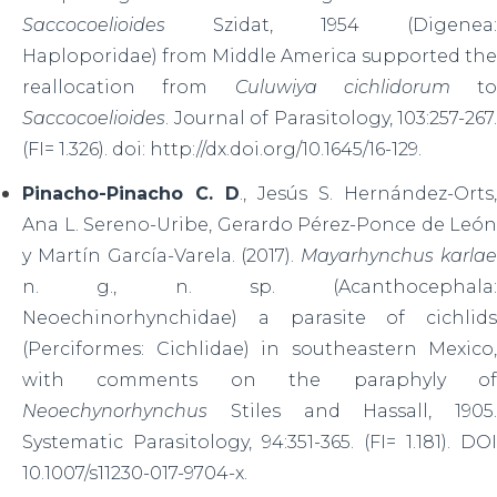
Saccocoelioides
Szidat, 1954 (Digenea:
Haploporidae) from Middle America supported the
reallocation from
Culuwiya cichlidorum
to
Saccocoelioides
. Journal of Parasitology, 103:257-267.
(FI= 1.326). doi: http://dx.doi.org/10.1645/16-129.
Pinacho-Pinacho C. D
., Jesús S. Hernández-Orts,
Ana L. Sereno-Uribe, Gerardo Pérez-Ponce de León
y Martín García-Varela. (2017).
Mayarhynchus karla
n. g., n. sp. (Acanthocephala:
Neoechinorhynchidae) a parasite of cichlids
(Perciformes: Cichlidae) in southeastern Mexico,
with comments on the paraphyly of
Neoechynorhynchus
Stiles and Hassall, 1905.
Systematic Parasitology, 94:351-365. (FI= 1.181). DOI
10.1007/s11230-017-9704-x.