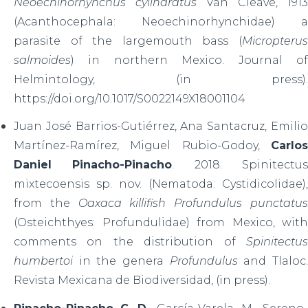
Neoechinorhynchus cylindratus
Van Cleave, 1913
(Acanthocephala: Neoechinorhynchidae) a
parasite of the largemouth bass (
Micropterus
salmoides
) in northern Mexico. Journal of
Helmintology, (in press).
https://doi.org/10.1017/S0022149X18001104
Juan José Barrios-Gutiérrez, Ana Santacruz, Emilio
Martínez-Ramírez, Miguel Rubio-Godoy,
Carlos
Daniel Pinacho-Pinacho
. 2018. Spinitectu
mixtecoensis sp. nov. (Nematoda: Cystidicolidae),
from the
Oaxaca killifish Profundulus punctatu
(Osteichthyes: Profundulidae) from Mexico, with
comments on the distribution of
Spinitectus
humbertoi
in the genera
Profundulus
and Tlaloc
Revista Mexicana de Biodiversidad, (in press).