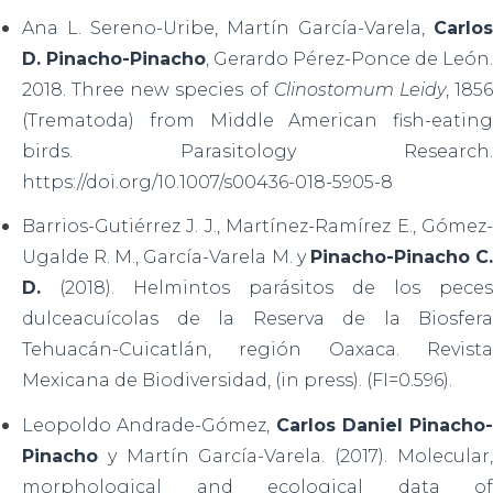
Ana L. Sereno-Uribe, Martín García-Varela,
Carlos
D. Pinacho-Pinacho
, Gerardo Pérez-Ponce de León.
2018. Three new species of
Clinostomum Leidy
, 185
(Trematoda) from Middle American fish-eating
birds. Parasitology Research.
https://doi.org/10.1007/s00436-018-5905-8
Barrios-Gutiérrez J. J., Martínez-Ramírez E., Gómez-
Ugalde R. M., García-Varela M. y
Pinacho-Pinacho C
D.
(2018). Helmintos parásitos de los peces
dulceacuícolas de la Reserva de la Biosfera
Tehuacán-Cuicatlán, región Oaxaca. Revista
Mexicana de Biodiversidad, (in press). (FI=0.596).
Leopoldo Andrade-Gómez,
Carlos Daniel Pinacho-
Pinacho
y Martín García-Varela. (2017). Molecular,
morphological and ecological data of