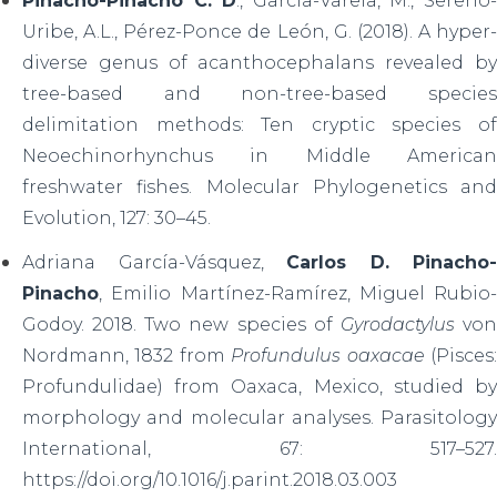
Pinacho-Pinacho C. D
., García-Varela, M., Sereno
Uribe, A.L., Pérez-Ponce de León, G. (2018). A hyper-
diverse genus of acanthocephalans revealed by
tree-based and non-tree-based species
delimitation methods: Ten cryptic species of
Neoechinorhynchus in Middle American
freshwater fishes. Molecular Phylogenetics and
Evolution, 127: 30–45.
Adriana García-Vásquez,
Carlos D. Pinacho-
Pinacho
, Emilio Martínez-Ramírez, Miguel Rubio-
Godoy. 2018. Two new species of
Gyrodactylus
vo
Nordmann, 1832 from
Profundulus oaxacae
(Pisces
Profundulidae) from Oaxaca, Mexico, studied by
morphology and molecular analyses. Parasitology
International, 67: 517–527.
https://doi.org/10.1016/j.parint.2018.03.003