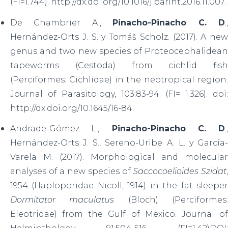
(FI=1.744). http://dx.doi.org/10.1016/j.parint.2016.11.007.
De Chambrier A.,
Pinacho-Pinacho C. D
.
Hernández-Orts J. S. y Tomáš Scholz. (2017). A new
genus and two new species of Proteocephalidean
tapeworms (Cestoda) from cichlid fish
(Perciformes: Cichlidae) in the neotropical region.
Journal of Parasitology, 103:83-94. (FI= 1.326). doi:
http://dx.doi.org/10.1645/16-84.
Andrade-Gómez L.,
Pinacho-Pinacho C. D
.,
Hernández-Orts J. S., Sereno-Uribe A. L. y García-
Varela M. (2017). Morphological and molecular
analyses of a new species of
Saccocoelioides Szidat
1954 (Haploporidae Nicoll, 1914) in the fat sleeper
Dormitator maculatus
(Bloch) (Perciformes
Eleotridae) from the Gulf of Mexico. Journal of