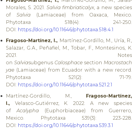
Fragoso-Martínez, I.,
Martínez-Gordillo, M., Salas-
Morales, S. 2021.
Salvia fimbriaticalyx
, a new specie
of
Salvia
(Lamiaceae) from Oaxaca, Mexico.
Phytotaxa 518(4): 241-250.
DOI:
https://doi.org/10.11646/phytotaxa.518.4.1
Fragoso-Martínez, I.,
Martínez-Gordillo, M., Uría, R.
Salazar, G.A., Peñafiel, M., Tobar, F., Montesinos, K.
2021. Notes
on
Salvia
subgenus
Calosphace
section
Macrostach
yae
(Lamiaceae) from Ecuador with a new record.
Phytotaxa 521(2): 71-79.
DOI:
https://doi.org/10.11646/phytotaxa.521.2.1
Martínez-Gordillo, M.,
Fragoso-Martínez,
I.,
Velasco-Gutiérrez, K. 2022. A new specie
of
Acalypha
(Euphorbiaceae) from Guerrero,
Mexico. Phytotaxa 539(3): 223-228.
DOI:
https://doi.org/10.11646/phytotaxa.539.3.1