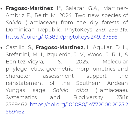
Fragoso-Martínez I
.*, Salazar G.A., Martínez-
Ambriz E., Reith M. 2024. Two new species of
Salvia
(Lamiaceae) from the dry forests of
Dominican Republic. PhytoKeys 249: 299-315.
https://doi.org/10.3897/phytokeys.249.137556
Castillo, S.,
Fragoso-Martinez, I
., Aguilar, D. L.
Stefanini, M. I., Izquierdo, J. V., Wood, J. R. I., &
Benitez-Vieyra, S. 2025. Molecular
phylogenetics, geometric morphometrics and
character assessment support the
reinstatement of the Southern Andean
Yungas sage
Salvia alba
(Lamiaceae).
Systematics and Biodiversity 23(1):
2569462.
https://doi.org/10.1080/14772000.2025.2
569462