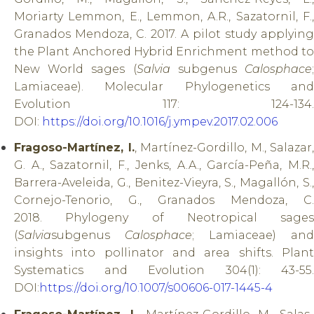
Moriarty Lemmon, E., Lemmon, A.R., Sazatornil, F.,
Granados Mendoza, C. 2017. A pilot study applying
the Plant Anchored Hybrid Enrichment method to
New World sages (
Salvia
subgenus
Calosphace
Lamiaceae). Molecular Phylogenetics and
Evolution 117: 124-134.
DOI:
https://doi.org/10.1016/j.ympev.2017.02.006
Fragoso-Martínez, I.
, Martínez-Gordillo, M., Salazar,
G. A., Sazatornil, F., Jenks, A.A., García-Peña, M.R.,
Barrera-Aveleida, G., Benitez-Vieyra, S., Magallón, S.,
Cornejo-Tenorio, G., Granados Mendoza, C.
2018. Phylogeny of Neotropical sages
(
Salvia
subgenus
Calosphace
; Lamiaceae) and
insights into pollinator and area shifts. Plant
Systematics and Evolution 304(1): 43-55.
DOI:
https://doi.org/10.1007/s00606-017-1445-4