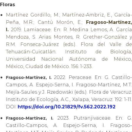
Floras
Martínez Gordillo, M.; Martínez-Ambriz, E., García-
Peña, M.R.; Cantú Morón, E.;
Fragoso-Martínez,
I.
2019. Lamiaceae. En: R. Medina Lemos, A. García
Mendoza, S. Arias Montes, R. Grether-González y
R.M. Fonseca-Juárez (eds.). Flora del Valle de
Tehuacán-Cuicatlán. Instituto de Biología,
Universidad Nacional Autónoma de México,
México, Ciudad de México. 156: 1-233.
2022. Peraceae. En: G. Castillo
Fragoso-Martínez, I.
Campos, A. Espejo-Serna, I. Fragoso-Martínez, M.T.
Mejía-Saules y J. Rzedowski (eds.). Flora de Veracruz.
Instituto de Ecología, A.C., Xalapa, Veracruz. 192: 1-11.
DOI:
https://doi.org/10.21829/fv.562.2022.192
2023. Putranjivaceae. En: G.
Fragoso-Martínez, I.
Castillo-Campos, A. Espejo-Serna, I. Fragoso-