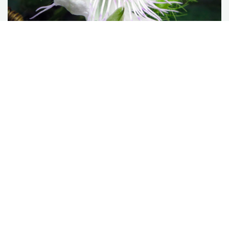
Passiflora foetida (Passifloraceae)