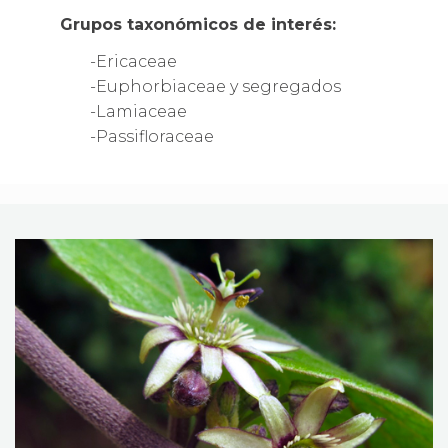
Grupos taxonómicos de interés:
-Ericaceae
-Euphorbiaceae y segregados
-Lamiaceae
-Passifloraceae