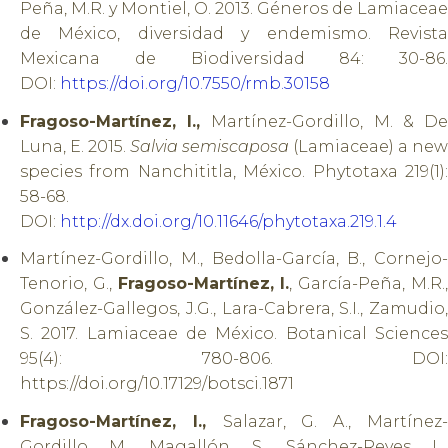
Peña, M.R. y Montiel, O. 2013. Géneros de Lamiaceae
de México, diversidad y endemismo. Revista
Mexicana de Biodiversidad 84: 30-86.
DOI:
https://doi.org/10.7550/rmb.30158
Fragoso-Martínez, I.,
Martínez-Gordillo, M. & D
Luna, E. 2015.
Salvia semiscaposa
(Lamiaceae) a new
species from Nanchititla, México. Phytotaxa 219(1):
58-68.
DOI:
http://dx.doi.org/10.11646/phytotaxa.219.1.4
Martínez-Gordillo, M., Bedolla-García, B., Cornejo-
Tenorio, G.,
Fragoso-Martínez, I.
, García-Peña, M.R.
González-Gallegos, J.G., Lara-Cabrera, S.I., Zamudio,
S. 2017. Lamiaceae de México. Botanical Sciences
95(4): 780-806. DOI:
https://doi.org/10.17129/botsci.1871
Fragoso-Martínez, I.,
Salazar, G. A., Martínez
Gordillo, M., Magallón, S., Sánchez-Reyes, L.,