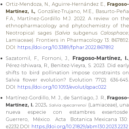
Ortiz-Mendoza, N., Aguirre-Hernández E.,
Fragoso-
Martínez, I.,
González-Trujano, M.E., Basurto-Peña
F.A., Martínez-Gordillo M.J. 2022. A review on the
ethnopharmacology and phytochemistry of the
Neotropical sages (
Salvia
subgenus
Calosphace
;
Lamiaceae). Frontiers in Pharmacology 13: 867892.
DOI:
https://doi.org/10.3389/fphar.2022.867892
Fragoso-Martínez, I.
Sazatornil, F., Fornoni, J.,
Pérez-Ishiwara, R., Benitez-Vieyra, S. 2023. Did early
shifts to bird pollination impose constraints on
Salvia flower evolution? Evolution 77(2): 636-645.
DOI:
https://doi.org/10.1093/evolut/qpac022
Martínez-Gordillo, M. J., de Santiago, J. R.,
Fragoso-
Martínez, I
.
2023
(Lamiaceae), una
.
Salvia ayecarrenoi
nueva especie con estambres exsertosde
Guerrero, México. Acta Botanica Mexicana 130:
e2232.DOI:
https://doi.org/10.21829/abm130.2023.2232