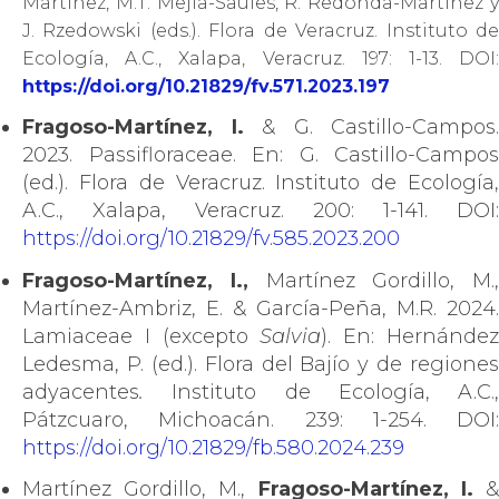
Martínez, M.T. Mejía-Saules, R. Redonda-Martínez y
J. Rzedowski (eds.). Flora de Veracruz. Instituto de
Ecología, A.C., Xalapa, Veracruz. 197: 1-13. DOI:
https://doi.org/10.21829/fv.571.2023.197
Fragoso-Martínez, I.
& G. Castillo-Campos.
2023. Passifloraceae. En: G. Castillo-Campos
(ed.). Flora de Veracruz. Instituto de Ecología,
A.C., Xalapa, Veracruz. 200: 1-141. DOI:
https://doi.org/10.21829/fv.585.2023.200
Fragoso-Martínez, I.,
Martínez Gordillo, M.,
Martínez-Ambriz, E. & García-Peña, M.R. 2024.
Lamiaceae I (excepto
Salvia
). En: Hernánde
Ledesma, P. (ed.). Flora del Bajío y de regiones
adyacentes
.
Instituto de Ecología, A.C.,
Pátzcuaro, Michoacán. 239: 1-254. DOI:
https://doi.org/10.21829/fb.580.2024.239
Martínez Gordillo, M.,
Fragoso-Martínez, I.