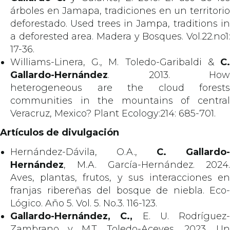
árboles en Jamapa, tradiciones en un territorio
deforestado. Used trees in Jampa, traditions in
a deforested area. Madera y Bosques. Vol.22.no1:
17-36.
Williams-Linera, G., M. Toledo-Garibaldi &
C.
Gallardo-Hernández
. 2013. How
heterogeneous are the cloud forests
communities in the mountains of central
Veracruz, Mexico? Plant Ecology:214: 685-701.
Artículos de divulgación
Hernández-Dávila, O.A.,
C. Gallardo-
Hernández
, M.A. García-Hernández. 2024.
Aves, plantas, frutos, y sus interacciones en
franjas ribereñas del bosque de niebla. Eco-
Lógico. Año 5. Vol. 5. No.3. 116-123.
Gallardo-Hernández, C.,
E. U. Rodríguez-
Zambrano y M.T. Toledo-Aceves. 2023. Un