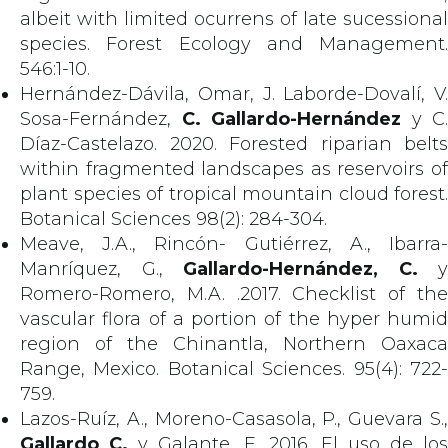
albeit with limited ocurrens of late sucessional
species. Forest Ecology and Management.
546:1-10.
Hernández-Dávila, Omar, J. Laborde-Dovalí, V.
Sosa-Fernández,
C. Gallardo-Hernández
y C.
Díaz-Castelazo. 2020. Forested riparian belts
within fragmented landscapes as reservoirs of
plant species of tropical mountain cloud forest.
Botanical Sciences 98(2): 284-304.
Meave, J.A., Rincón- Gutiérrez, A., Ibarra-
Manríquez, G.,
Gallardo-Hernández, C.
y
Romero-Romero, M.A. .2017. Checklist of the
vascular flora of a portion of the hyper humid
region of the Chinantla, Northern Oaxaca
Range, Mexico. Botanical Sciences. 95(4): 722-
759.
Lazos-Ruíz, A., Moreno-Casasola, P., Guevara S.,
Gallardo
C.
y Galante, E. 2016. El uso de los