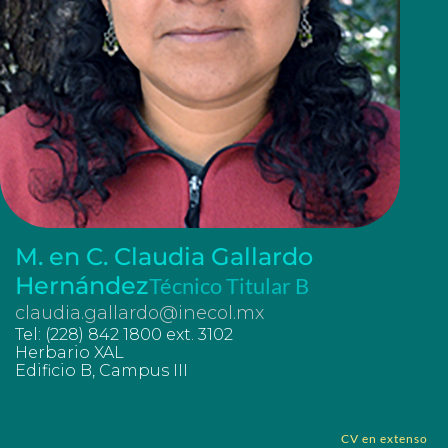
M. en C. Claudia Gallardo
Hernández
Técnico Titular B
claudia.gallardo@inecol.mx
Tel: (228) 842 1800 ext. 3102
Herbario XAL
Edificio B, Campus III
CV en extenso